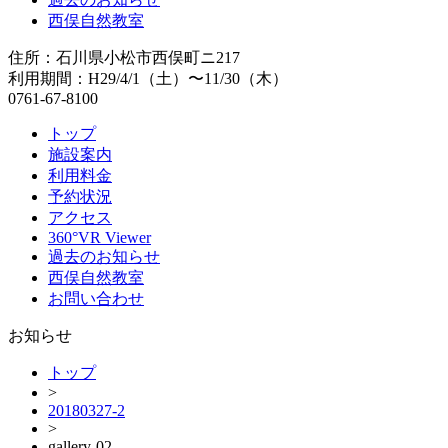
西俣自然教室
住所：石川県小松市西俣町ニ217
利用期間：H29/4/1（土）〜11/30（木）
0761-67-8100
トップ
施設案内
利用料金
予約状況
アクセス
360°VR Viewer
過去のお知らせ
西俣自然教室
お問い合わせ
お知らせ
トップ
>
20180327-2
>
gallery-02