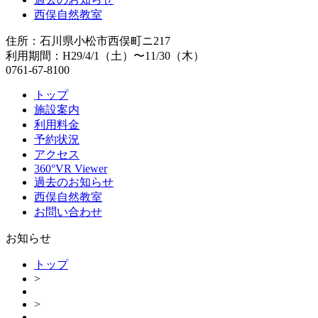
西俣自然教室
住所：石川県小松市西俣町ニ217
利用期間：H29/4/1（土）〜11/30（木）
0761-67-8100
トップ
施設案内
利用料金
予約状況
アクセス
360°VR Viewer
過去のお知らせ
西俣自然教室
お問い合わせ
お知らせ
トップ
>
>